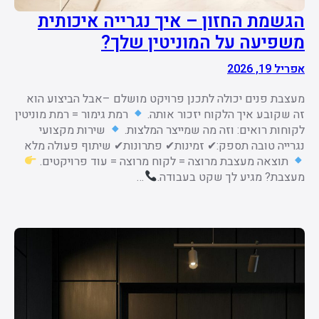
הגשמת החזון – איך נגרייה איכותית
משפיעה על המוניטין שלך?
אפריל 19, 2026
מעצבת פנים יכולה לתכנן פרויקט מושלם –אבל הביצוע הוא
זה שקובע איך הלקוח יזכור אותה.
רמת גימור = רמת מוניטין
לקוחות רואים: וזה מה שמייצר המלצות.
שירות מקצועי
נגרייה טובה תספק:✔ זמינות✔ פתרונות✔ שיתוף פעולה מלא
תוצאה מעצבת מרוצה = לקוח מרוצה = עוד פרויקטים.
מעצבת? מגיע לך שקט בעבודה.
…