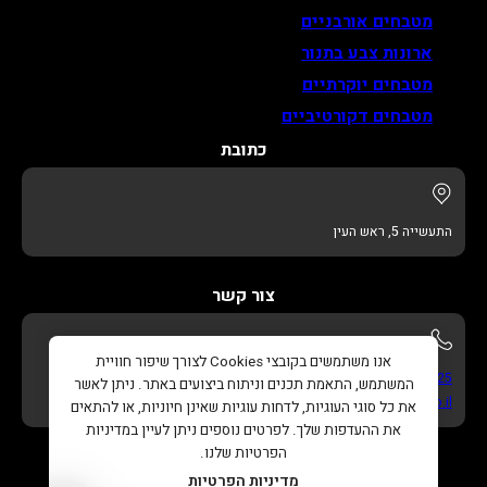
מטבחים אורבניים
ארונות צבע בתנור
מטבחים יוקרתיים
מטבחים דקורטיביים
כתובת
התעשייה 5, ראש העין
צור קשר
אנו משתמשים בקובצי Cookies לצורך שיפור חוויית
052-622-3325
המשתמש, התאמת תכנים וניתוח ביצועים באתר. ניתן לאשר
info@adikitchens.co.il
את כל סוגי העוגיות, לדחות עוגיות שאינן חיוניות, או להתאים
את ההעדפות שלך. לפרטים נוספים ניתן לעיין במדיניות
הפרטיות שלנו.
מדיניות הפרטיות