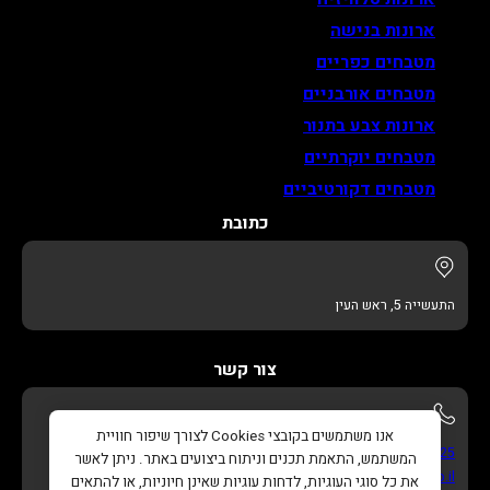
ארונות בנישה
מטבחים כפריים
מטבחים אורבניים
ארונות צבע בתנור
מטבחים יוקרתיים
מטבחים דקורטיביים
כתובת
התעשייה 5, ראש העין
צור קשר
אנו משתמשים בקובצי Cookies לצורך שיפור חוויית
052-622-3325
המשתמש, התאמת תכנים וניתוח ביצועים באתר. ניתן לאשר
info@adikitchens.co.il
את כל סוגי העוגיות, לדחות עוגיות שאינן חיוניות, או להתאים