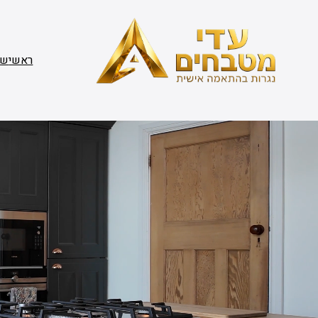
דלג
תוכן
ראשי
שי