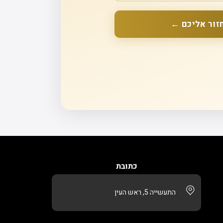
זור אליכם ←
כתובת
התעשייה 5, ראש העין