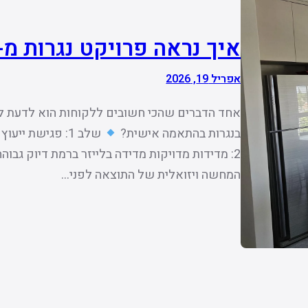
איך נראה פרויקט נגרות מ-א
אפריל 19, 2026
אחד הדברים שהכי חשובים ללקוחות הוא לדעת למ
בנגרות בהתאמה אישית?
שלב 1: פגישת ייעוץ היכרות, הבנת צרכים, סגנון, תקציב ותכנון ראשוני.
2: מדידות מדויקות מדידה בלייזר ברמת דיוק גבוהה – קריטי לתוצאה מושלמת.
המחשה ויזואלית של התוצאה לפני…