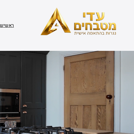
דלג
תוכן
ראשי
שי