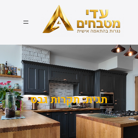
דלג
תוכן
תגית:
תקרות גבס