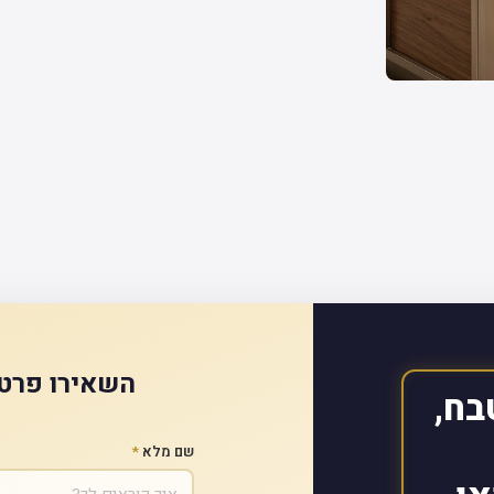
השאירו פרטי
בח,
שם מלא
*