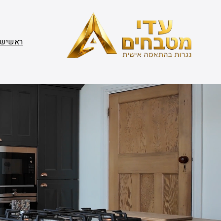
דלג
תוכן
ראשי
שי