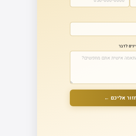
ינים לדבר
זור אליכם ←