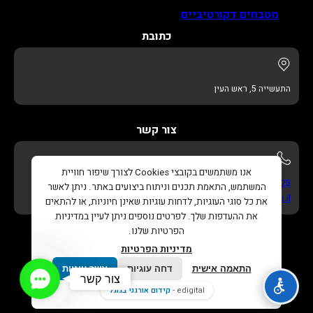
מטבחים דקורטיביים
כתובת
התעשייה 5, ראש העין
צור קשר
אנו משתמשים בקובצי Cookies לצורך שיפור חוויית
052-622-3325
המשתמש, התאמת תכנים וניתוח ביצועים באתר. ניתן לאשר
info@adikitchens.co.il
את כל סוגי העוגיות, לדחות עוגיות שאינן חיוניות, או להתאים
את ההעדפות שלך. לפרטים נוספים ניתן לעיין במדיניות
הפרטיות שלנו.
מדיניות הפרטיות
התאמה אישית
דחה עוגיות
אשר עוגיות
Contact
צור קשר
כל הזכויות שמורות © 2026 |
עדי מטבחים – נגרות בהתאמה
Us
edigital -
קידום אורגני בגוגל
אישית
. |
בניית אתר
ו
קידום אורגני בגוגל
Edigital.co.il