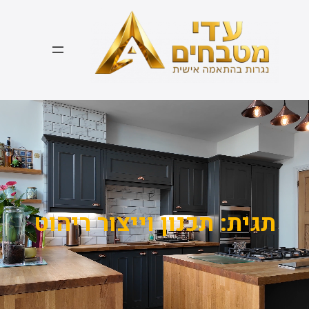
דלג
תוכן
תגית:
תכנון וייצור ריהוט