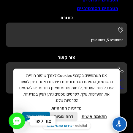
מטבחים דקורטיביים
כתובת
התעשייה 5, ראש העין
צור קשר
אנו משתמשים בקובצי Cookies לצורך שיפור חוויית
052-622-3325
המשתמש, התאמת תכנים וניתוח ביצועים באתר. ניתן לאשר
info@adikitchens.co.il
את כל סוגי העוגיות, לדחות עוגיות שאינן חיוניות, או להתאים
את ההעדפות שלך. לפרטים נוספים ניתן לעיין במדיניות
הפרטיות שלנו.
מדיניות הפרטיות
התאמה אישית
דחה עוגיות
אשר עוגיות
Contact
צור קשר
כל הזכויות שמורות © 2026 |
עדי מטבחים – נגרות בהתאמה
Us
edigital -
קידום אורגני בגוגל
אישית
. |
בניית אתר
ו
קידום אורגני בגוגל
Edigital.co.il