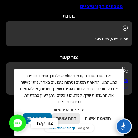
מטבחים דקורטיביים
כתובת
התעשייה 5, ראש העין
צור קשר
אנו משתמשים בקובצי Cookies לצורך שיפור חוויית
052-622-3325
המשתמש, התאמת תכנים וניתוח ביצועים באתר. ניתן לאשר
info@adikitchens.co.il
את כל סוגי העוגיות, לדחות עוגיות שאינן חיוניות, או להתאים
את ההעדפות שלך. לפרטים נוספים ניתן לעיין במדיניות
הפרטיות שלנו.
מדיניות הפרטיות
התאמה אישית
דחה עוגיות
אשר עוגיות
Contact
צור קשר
כל הזכויות שמורות © 2026 |
עדי מטבחים – נגרות בהתאמה
Us
edigital -
קידום אורגני בגוגל
אישית
. |
בניית אתר
ו
קידום אורגני בגוגל
Edigital.co.il