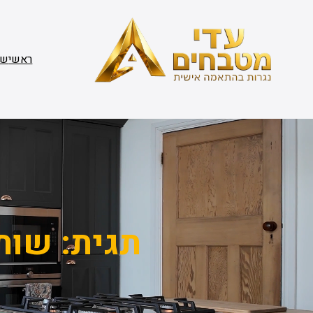
דלג
תוכן
ראשי
שי
תגית:
שותפ