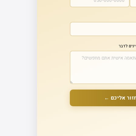
ינים לדבר
זור אליכם ←