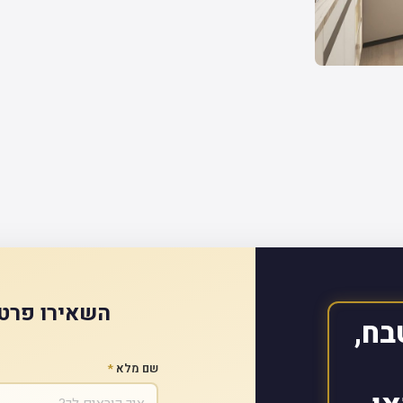
השאירו פרטי
בח,
שם מלא
*