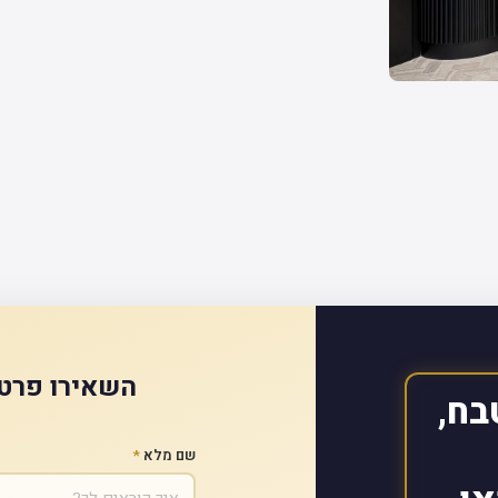
השאירו פרטי
בח,
שם מלא
*