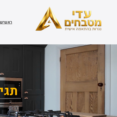
דלג
תוכן
ראשי
שי
תגי