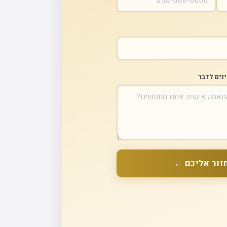
ינים לדבר
זור אליכם ←