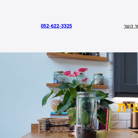
ר קשר
052-622-3325
ית