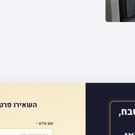
השאירו פרטי
בח,
שם מלא
*