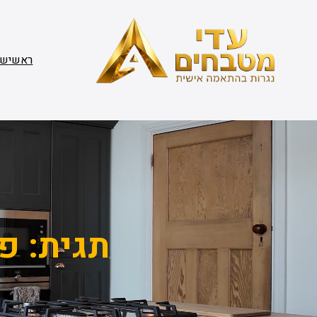
דלג
תוכן
ראשי
שי
תגית:
פת