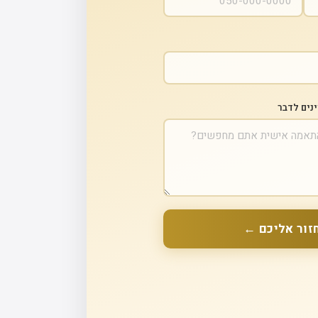
ינים לדבר
זור אליכם ←