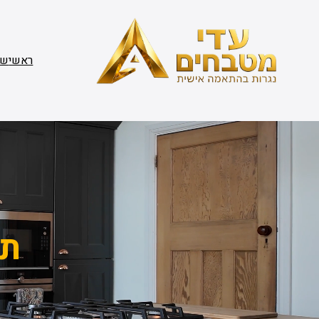
דלג
תוכן
ראשי
שי
תג