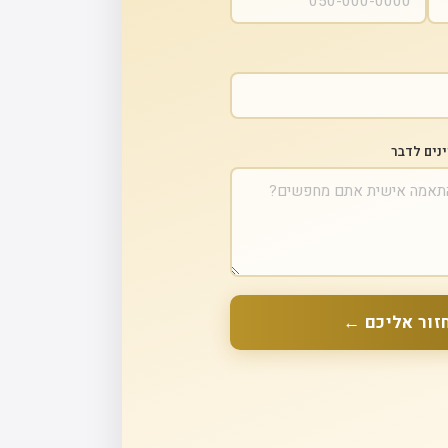
ינים לדבר
זור אליכם ←