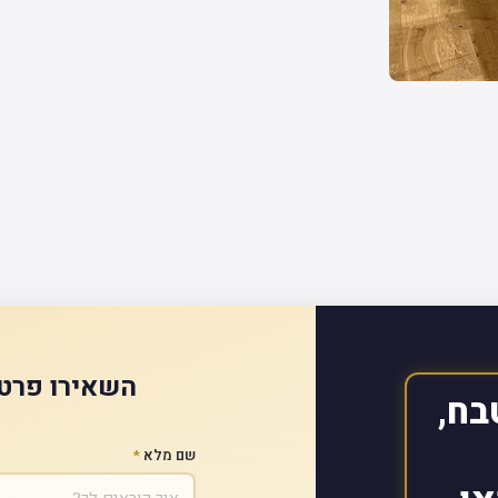
השאירו פרטי
בח,
שם מלא
*