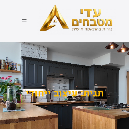
דלג
תוכן
תגית:
עיצוב ייחודי