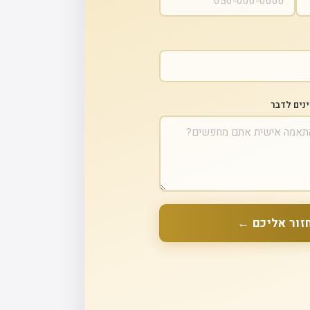
ינים לדבר
זור אליכם ←