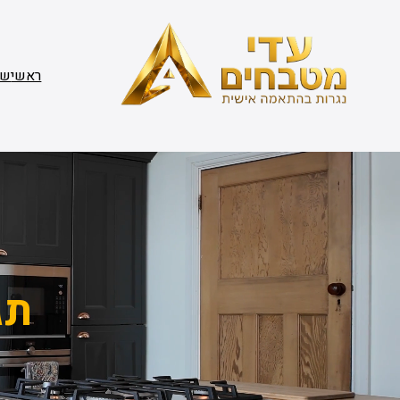
דלג
תוכן
ראשי
שי
תג