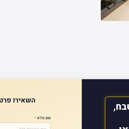
השאירו פרטי
בח,
שם מלא
*