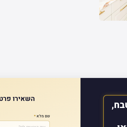
השאירו פרטי
בח,
שם מלא
*