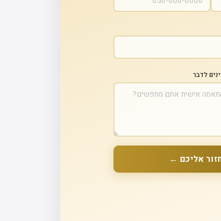
ינים לדבר
זור אליכם ←