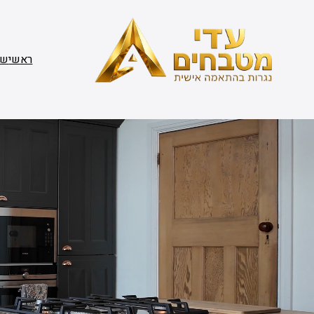
דלג
תוכן
ראשי
שי