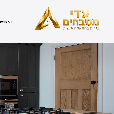
דלג
תוכן
ראשי
שי