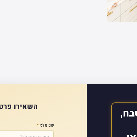
השאירו פרטי
בח,
שם מלא
*