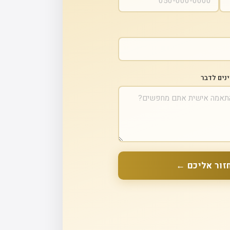
ינים לדבר
זור אליכם ←