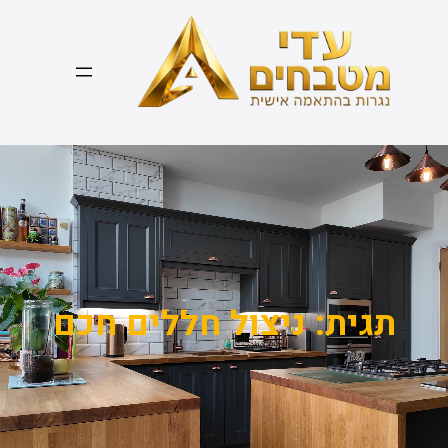
דלג
תוכן
תגית:
ניצול חללים חכם