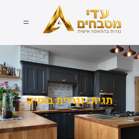
דלג
תוכן
תגית:
נגריית בוטיק