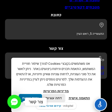
מטבחים דקורטיביים
כתובת
התעשייה 5, ראש העין
צור קשר
אנו משתמשים בקובצי Cookies לצורך שיפור חוויית
052-622-3325
המשתמש, התאמת תכנים וניתוח ביצועים באתר. ניתן לאשר
info@adikitchens.co.il
את כל סוגי העוגיות, לדחות עוגיות שאינן חיוניות, או להתאים
את ההעדפות שלך. לפרטים נוספים ניתן לעיין במדיניות
הפרטיות שלנו.
מדיניות הפרטיות
התאמה אישית
דחה עוגיות
אשר עוגיות
Contact
צור קשר
כל הזכויות שמורות © 2026 |
עדי מטבחים – נגרות בהתאמה
Us
edigital -
קידום אורגני בגוגל
אישית
. |
בניית אתר
ו
קידום אורגני בגוגל
Edigital.co.il