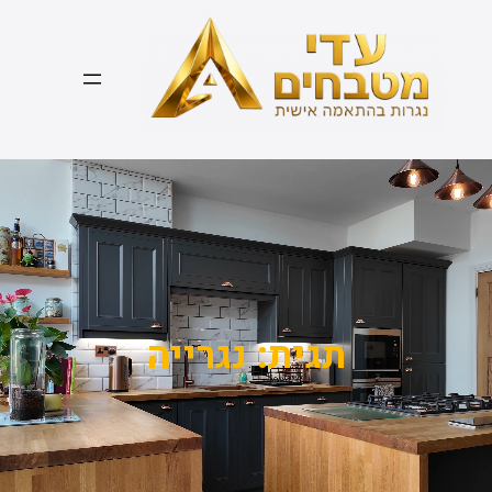
דלג
תוכן
תגית:
נגרייה