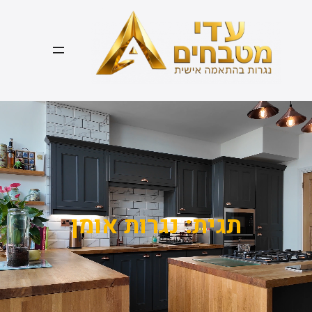
דלג
תוכן
תגית:
נגרות אומן