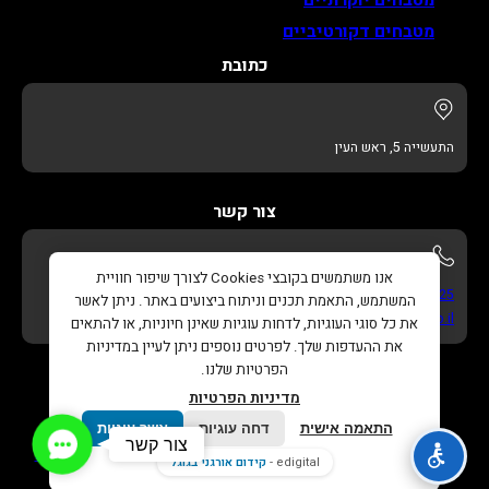
מטבחים דקורטיביים
כתובת
התעשייה 5, ראש העין
צור קשר
אנו משתמשים בקובצי Cookies לצורך שיפור חוויית
052-622-3325
המשתמש, התאמת תכנים וניתוח ביצועים באתר. ניתן לאשר
info@adikitchens.co.il
את כל סוגי העוגיות, לדחות עוגיות שאינן חיוניות, או להתאים
את ההעדפות שלך. לפרטים נוספים ניתן לעיין במדיניות
הפרטיות שלנו.
מדיניות הפרטיות
התאמה אישית
דחה עוגיות
אשר עוגיות
Contact
צור קשר
כל הזכויות שמורות © 2026 |
עדי מטבחים – נגרות בהתאמה
Us
edigital -
קידום אורגני בגוגל
אישית
. |
בניית אתר
ו
קידום אורגני בגוגל
Edigital.co.il