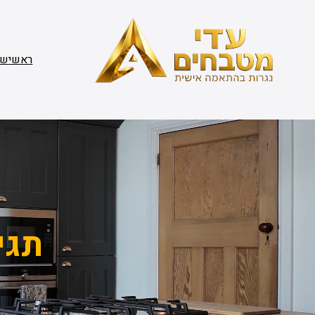
דלג
תוכן
ראשי
שי
תגי