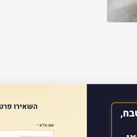
השאירו פרטי
בח,
שם מלא
*