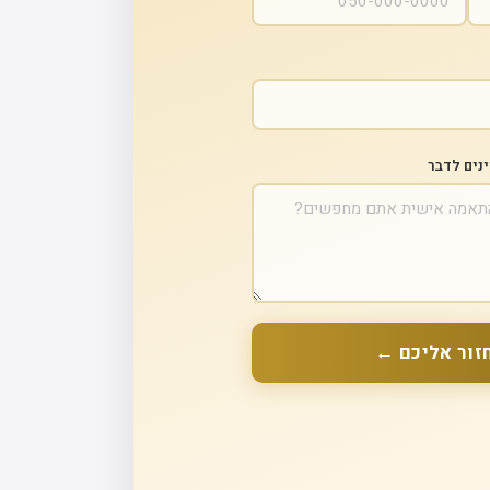
ינים לדבר
זור אליכם ←