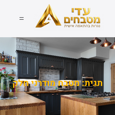
דלג
תוכן
תגית:
מטבח מודרני חלק