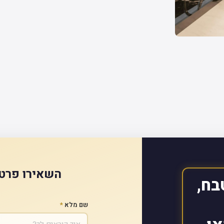
השאירו פרטי
בח,
שם מלא
*