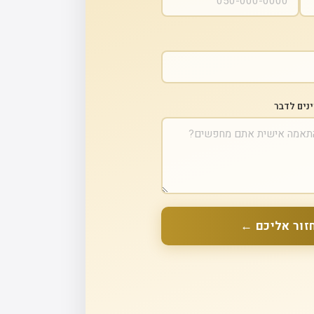
ינים לדבר
זור אליכם ←