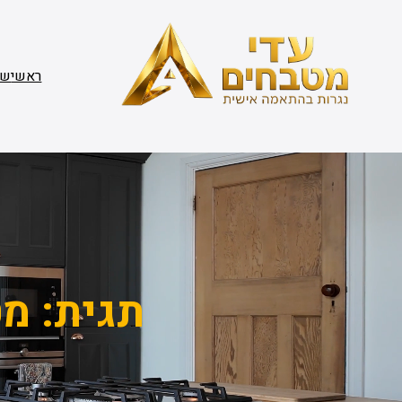
דלג
תוכן
ראשי
שי
תגית:
מט