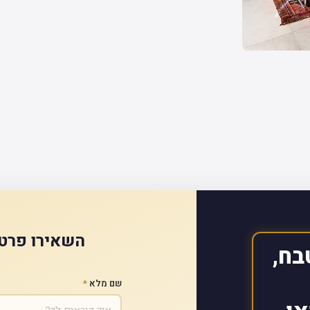
השאירו פרטי
בח,
שם מלא
*