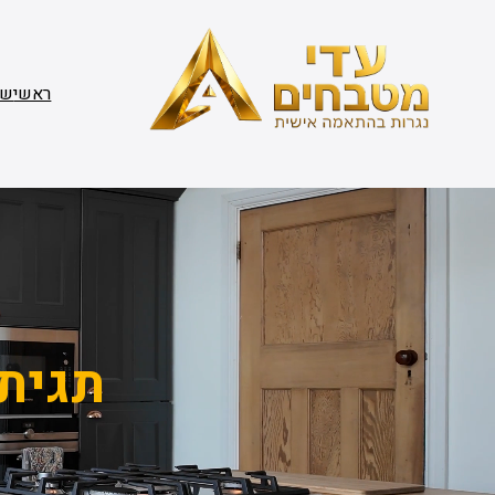
דלג
תוכן
ראשי
שי
תגית