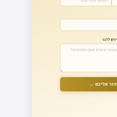
ינים לדבר
זור אליכם ←