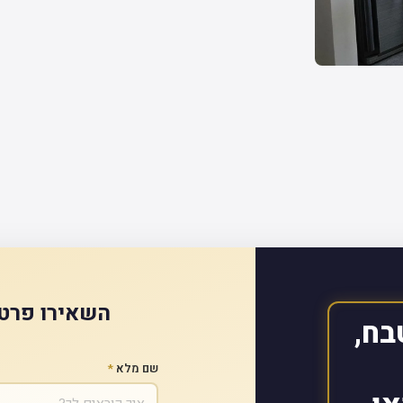
השאירו פרטי
בח,
שם מלא
*