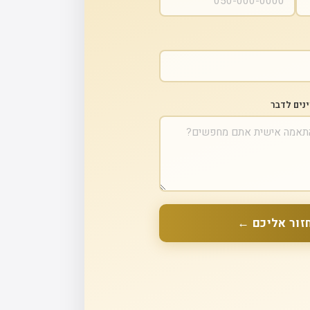
ינים לדבר
זור אליכם ←