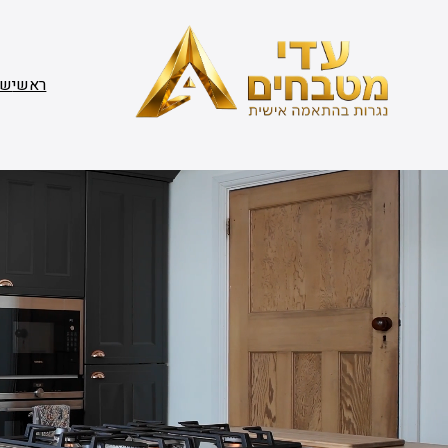
דלג
תוכן
ראשי
שי
ת