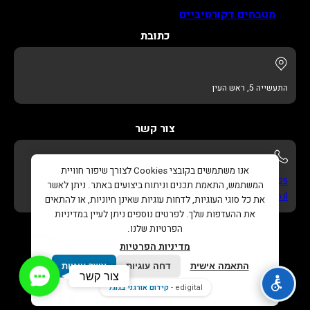
מטבחים דקורטיביים
כתובת
התעשייה 5, ראש העין
צור קשר
אנו משתמשים בקובצי Cookies לצורך שיפור חוויית
052-622-3325
המשתמש, התאמת תכנים וניתוח ביצועים באתר. ניתן לאשר
info@adikitchens.co.il
את כל סוגי העוגיות, לדחות עוגיות שאינן חיוניות, או להתאים
את ההעדפות שלך. לפרטים נוספים ניתן לעיין במדיניות
הפרטיות שלנו.
מדיניות הפרטיות
התאמה אישית
דחה עוגיות
אשר עוגיות
Contact
צור קשר
כל הזכויות שמורות © 2026 |
עדי מטבחים – נגרות בהתאמה
Us
edigital -
קידום אורגני בגוגל
אישית
. |
בניית אתר
ו
קידום אורגני בגוגל
Edigital.co.il