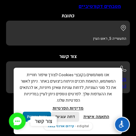
מטבחים דקורטיביים
כתובת
התעשייה 5, ראש העין
צור קשר
אנו משתמשים בקובצי Cookies לצורך שיפור חוויית
052-622-3325
המשתמש, התאמת תכנים וניתוח ביצועים באתר. ניתן לאשר
info@adikitchens.co.il
את כל סוגי העוגיות, לדחות עוגיות שאינן חיוניות, או להתאים
את ההעדפות שלך. לפרטים נוספים ניתן לעיין במדיניות
הפרטיות שלנו.
מדיניות הפרטיות
התאמה אישית
דחה עוגיות
אשר עוגיות
Contact
צור קשר
כל הזכויות שמורות © 2026 |
עדי מטבחים – נגרות בהתאמה
Us
edigital -
קידום אורגני בגוגל
אישית
. |
בניית אתר
ו
קידום אורגני בגוגל
Edigital.co.il