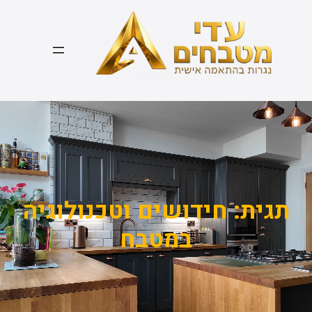
דלג
תוכן
תגית:
חידושים וטכנולוגיה
במטבח