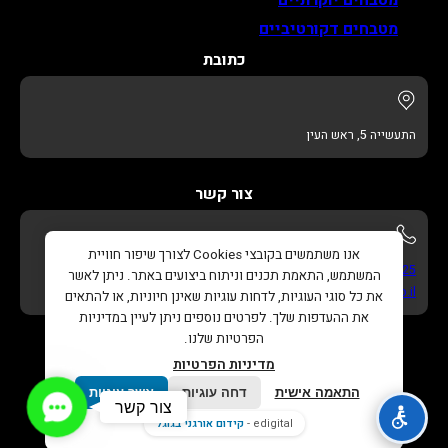
מטבחים דקורטיביים
כתובת
התעשייה 5, ראש העין
צור קשר
אנו משתמשים בקובצי Cookies לצורך שיפור חוויית
052-622-3325
המשתמש, התאמת תכנים וניתוח ביצועים באתר. ניתן לאשר
info@adikitchens.co.il
את כל סוגי העוגיות, לדחות עוגיות שאינן חיוניות, או להתאים
את ההעדפות שלך. לפרטים נוספים ניתן לעיין במדיניות
הפרטיות שלנו.
מדיניות הפרטיות
התאמה אישית
דחה עוגיות
אשר עוגיות
Contact
צור קשר
כל הזכויות שמורות © 2026 |
עדי מטבחים – נגרות בהתאמה
Us
edigital -
קידום אורגני בגוגל
אישית
. |
בניית אתר
ו
קידום אורגני בגוגל
Edigital.co.il