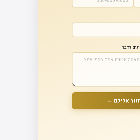
ינים לדבר
זור אליכם ←