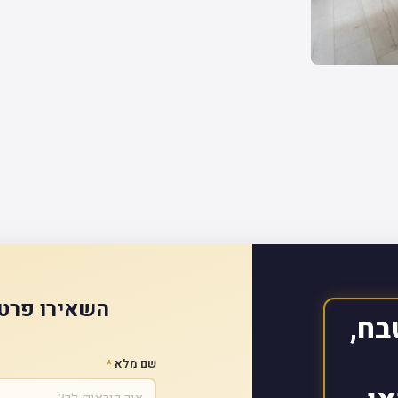
השאירו פרטי
בח,
שם מלא
*