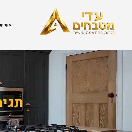
דלג
תוכן
ראשי
שי
תגית