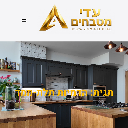
דלג
תוכן
תגית:
הדמיות תלת-ממד