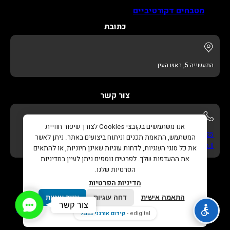
מטבחים דקורטיביים
כתובת
התעשייה 5, ראש העין
צור קשר
אנו משתמשים בקובצי Cookies לצורך שיפור חוויית
052-622-3325
המשתמש, התאמת תכנים וניתוח ביצועים באתר. ניתן לאשר
info@adikitchens.co.il
את כל סוגי העוגיות, לדחות עוגיות שאינן חיוניות, או להתאים
את ההעדפות שלך. לפרטים נוספים ניתן לעיין במדיניות
הפרטיות שלנו.
מדיניות הפרטיות
התאמה אישית
דחה עוגיות
אשר עוגיות
Contact
צור קשר
כל הזכויות שמורות © 2026 |
עדי מטבחים – נגרות בהתאמה
Us
edigital -
קידום אורגני בגוגל
אישית
. |
בניית אתר
ו
קידום אורגני בגוגל
Edigital.co.il