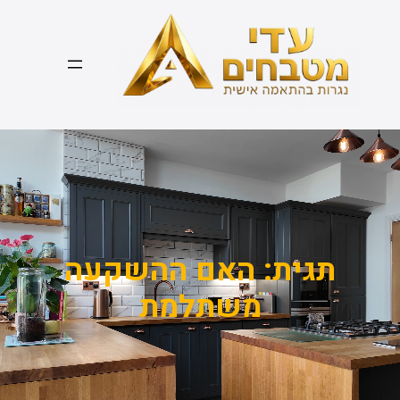
דלג
תוכן
תגית:
האם ההשקעה
משתלמת