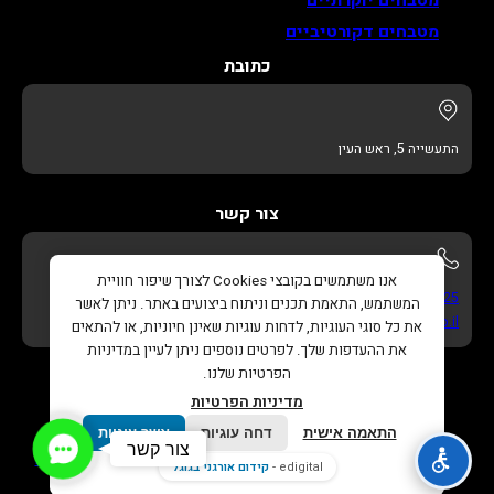
מטבחים דקורטיביים
כתובת
התעשייה 5, ראש העין
צור קשר
אנו משתמשים בקובצי Cookies לצורך שיפור חוויית
052-622-3325
המשתמש, התאמת תכנים וניתוח ביצועים באתר. ניתן לאשר
info@adikitchens.co.il
את כל סוגי העוגיות, לדחות עוגיות שאינן חיוניות, או להתאים
את ההעדפות שלך. לפרטים נוספים ניתן לעיין במדיניות
הפרטיות שלנו.
מדיניות הפרטיות
התאמה אישית
דחה עוגיות
אשר עוגיות
Contact
צור קשר
כל הזכויות שמורות © 2026 |
עדי מטבחים – נגרות בהתאמה
Us
edigital -
קידום אורגני בגוגל
אישית
. |
בניית אתר
ו
קידום אורגני בגוגל
Edigital.co.il