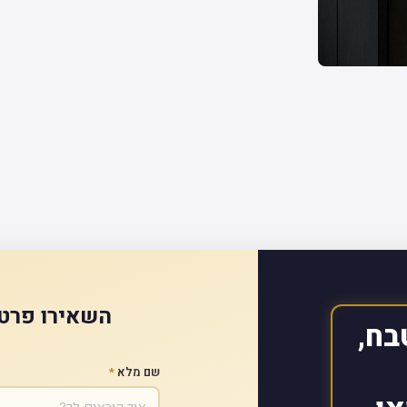
השאירו פרטי
בח,
שם מלא
*