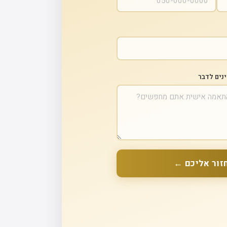
ינים לדבר
זור אליכם ←