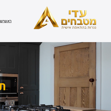
דלג
תוכן
ראשי
שי
ת