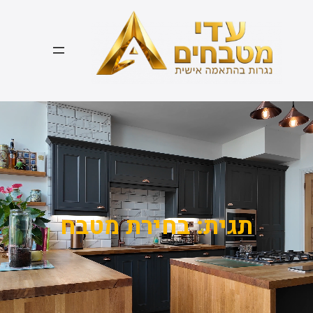
דלג
תוכן
תגית:
בחירת מטבח