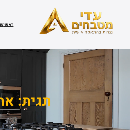
דלג
תוכן
ראשי
שי
תגית:
ארו