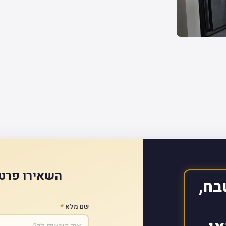
השאירו פרטי
בח,
שם מלא
*