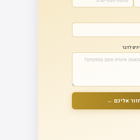
ינים לדבר
זור אליכם ←