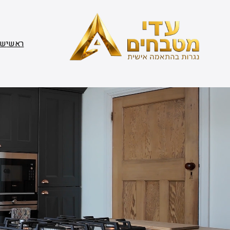
דלג
תוכן
ראשי
שי