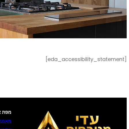
[eda_accessibility_statement]
מפת א
מאמר