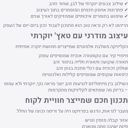
✔ שילוב צבעים יוקרתי של לבן, שחור וזהב
✔ פתרונות אחסון חכמים המוסתרים בתוך העיצוב
✔ שימוש בחומרים איכותיים שמחזיקים לאורך שנים
הריהוט לא רק נראה טוב הוא מתוכנן לעבוד נכון ביום-יום של העסק.
עיצוב מודרני עם טאץ' יוקרתי
הקליניקה משלבת אלמנטים שמייצרים תחושת יוקרה אמיתית:
חיפויי קיר עם טקסטורה אנכית שמוסיפים עומק
תאורה שקועה ותאורת תלייה בגימור זהב
שולחן זכוכית עם רגלי מתכת בגוון זהב
כיסאות שקופים שמוסיפים קלילות ואלגנטיות
השילוב בין מינימליזם לנגיעות זהב יוצר מראה נקי, יוקרתי ולא עמוס
– בדיוק מה שמתאים לקליניקות מתקדמות.
תכנון חכם שמייצר חוויית לקוח
מעבר לנראות, הדגש בפרויקט היה על זרימה נכונה של החלל:
אזור קבלה מזמין ונגיש
פינת ישיבה נוחה ומוארת