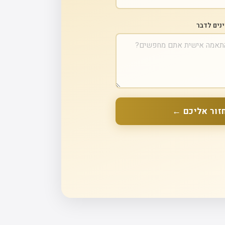
ינים לדבר
זור אליכם ←