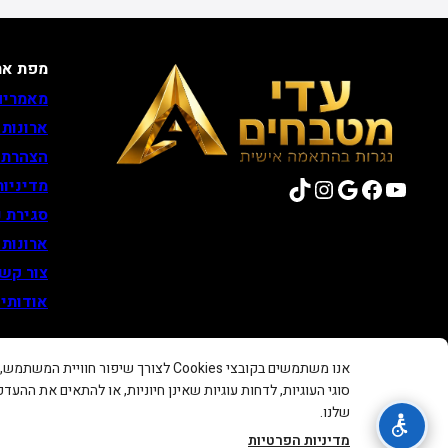
מפת את
מאמרים
ארונות
הצהרת 
TikTok
Instagram
Google
Facebook
YouTube
מדיניות
סגירת נ
ארונות
צור קש
אודותינ
אנו משתמשים בקובצי Cookies לצורך שיפו
סוגי העוגיות, לדחות עוגיות שאינן חיוניות, או להתאים את ההעד
שלנו.
כל הזכויות שמורות © 2026 |
מדיניות הפרטיות