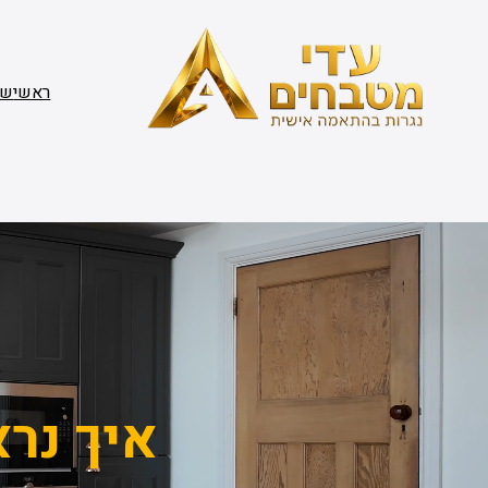
דלג
תוכן
ראשי
שי
איך נרא