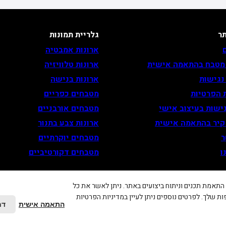
ר
גלריית תמונות
ארונות אמבטיה
 מטבח בהתאמה אישית
ארונות טלוויזיה
נגישות
ארונות בנישה
 הפרטיות
מטבחים כפריים
ישות בעיצוב אישי
מטבחים אורבניים
 קיר בהתאמה אישית
ארונות צבע בתנור
ר
מטבחים יוקרתיים
ו
מטבחים דקורטיביים
ר חוויית המשתמש, התאמת תכנים וניתוח ביצועים באתר. ניתן לאשר את כל
פות שלך. לפרטים נוספים ניתן לעיין במדיניות הפרטיות
התאמה אישית
דח
עדי מטבחים – נגרות בהתאמה אישית
. |
בניית אתר
ו
קידום אורגני בג